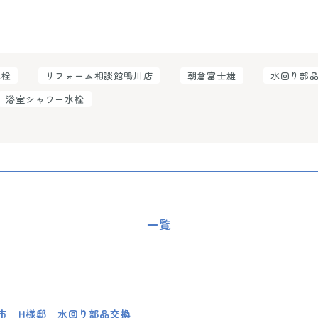
水栓
リフォーム相談館鴨川店
朝倉富士雄
水回り部
浴室シャワー水栓
一覧
市 H様邸 水回り部品交換