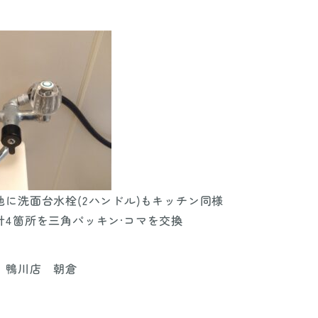
に洗面台水栓(2ハンドル)もキッチン同様
計4箇所を三角パッキン·コマを交換
 鴨川店 朝倉