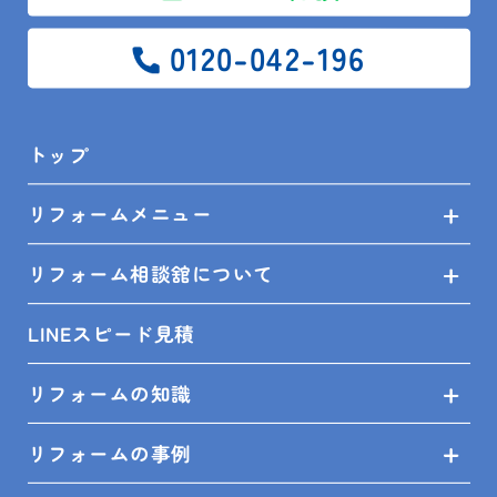
0120-042-196
残りは浴室換気扇と玄関ドア交換です！
トップ
リフォーム相談館 館山店 石井
リフォームメニュー
リフォーム相談舘について
LINEスピード見積
ビルトインコンロ
リフォーム相談館館山店
リフォームの知識
レンジフード交換
石井誠
リフォームの事例