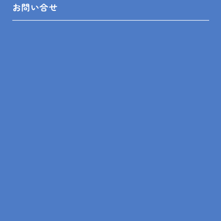
お問い合せ
前の記事
一覧
次の記事
トップ
ブログ
現場レポート
南房総市 Y邸 キッチン改修 他 工事
SITEMAP
トップ