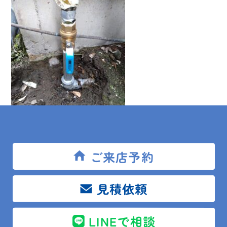
経年劣化による立ち上り部ニップル(3/4)腐食が原因、

ご来店予約
写真のとおりボールバルブ他全て交換。

見積依頼
リフォ－ム相談館館山　朝倉
LINEで相談