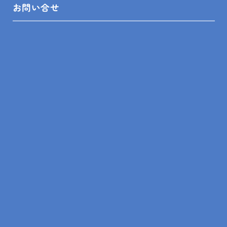
南房総市 Y様邸 水道管漏水修理
お問い合せ
SITEMAP
トップ
リフォームメニュー
リフォーム相談舘について
LINEスピード見積
リフォームの知識