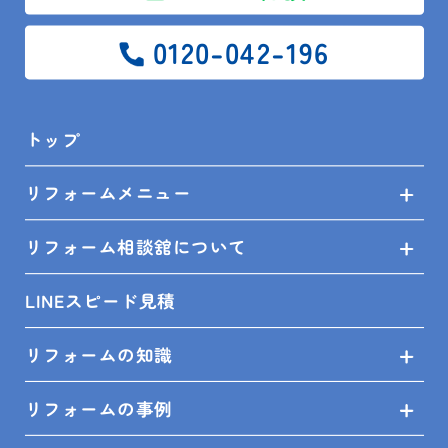
前の記事
一覧
次の記事
0120-042-196
トップ
トップ
ブログ
現場レポート
木更津市 T様邸 電気温水器からエコキュート交換工事
リフォームメニュー
リフォーム相談舘について
SITEMAP
LINEスピード見積
トップ
リフォームの知識
リフォームメニュー
リフォームの事例