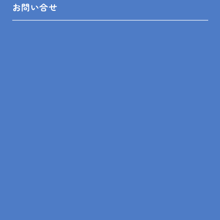
リフォーム相談舘について
お問い合せ
LINEスピード見積
リフォームの知識
リフォームの事例
ショールーム来店予約
無料見積依頼
お問い合せ
プライバシーポリシー