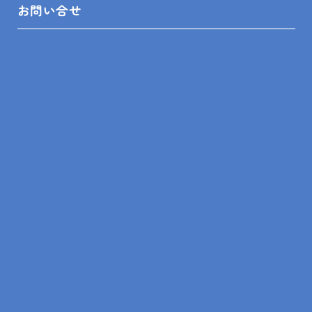
お問い合せ
LINEスピード見積
リフォームの知識
リフォームの事例
ショールーム来店予約
無料見積依頼
お問い合せ
プライバシーポリシー