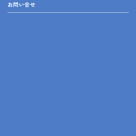
お問い合せ
トップ
ブログ
現場レポート
鴨川市 M.K.S様邸 トイレ手洗排水管修繕
SITEMAP
トップ
リフォームメニュー
リフォーム相談舘について