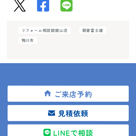
リフォーム相談館館山店
朝倉富士雄
鴨川市
ご来店予約
前の記事
一覧
次の記事
見積依頼
LINEで相談
トップ
ブログ
現場レポート