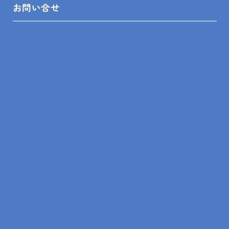
ショールーム来店予約
お問い合せ
無料見積依頼
お問い合せ
プライバシーポリシー
SHOP INFO
木更津店
〒292-0055
木更津市朝日3-10-9
館山店
〒294-0054
館山市湊510-1