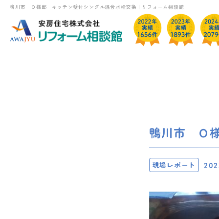
鴨川市 Ｏ様邸 キッチン壁付シングル混合水栓交換｜リフォーム相談館
鴨川市 Ｏ
202
現場レポート