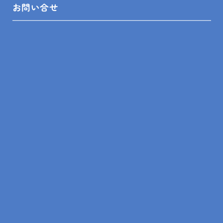
お問い合せ
換気扇は“洗エール レンジフード”を
お選びいただき、屋外フードも新たに
交換させていただきました
リフォーム相談館 鴨川店 朝倉
キッチン
キッチンリフォーム
クリナップ
ステディア L型
リフォーム相談館鴨川店
朝倉富士雄