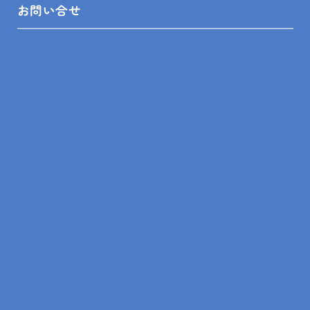
お問い合せ
お問い合せ
プライバシーポリシー
SHOP INFO
木更津店
〒292-0055
木更津市朝日3-10-9
館山店
〒294-0054
館山市湊510-1
鴨川店
〒296-0001
鴨川市横渚283-1