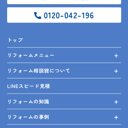
0120-042-196
トップ
皆様のご来場お待ちしております。
リフォームメニュー
リフォーム相談舘について
LINEスピード見積
安房住宅株式会社
リフォームの知識
リフォーム相談館 木更津店 松浦
リフォームの事例