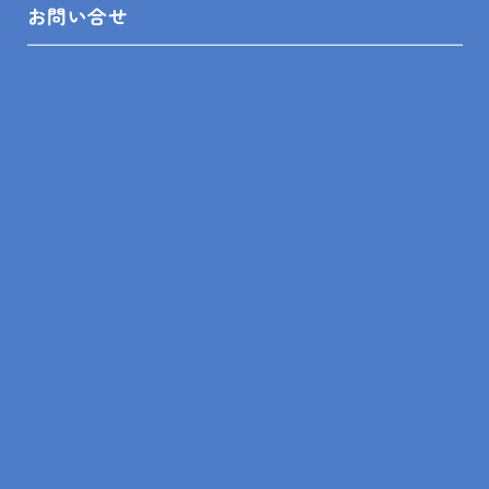
お問い合せ
木更津市、リフォーム、ショールーム、松浦聡
美、プチプレゼント、ご来場、干支、花粉症
前の記事
一覧
次の記事